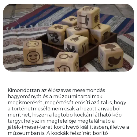
Kimondottan az élőszavas mesemondás 
hagyományát és a múzeumi tartalmak 
megismerését, megértését erősíti azáltal is, hogy 
a történetmesélő nem csak a hozott anyagból 
meríthet, hiszen a legtöbb kockán látható kép 
tárgyi, helyszíni megfelelője megtalálható a 
játék-(mese)-teret körülvevő kiállításban, illetve a 
múzeumban is. A kockák felszínét borító 