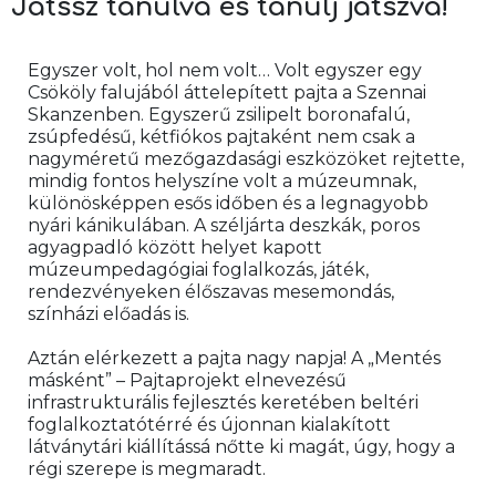
Játssz tanulva és tanulj játszva!
Egyszer volt, hol nem volt… Volt egyszer egy 
Csököly falujából áttelepített pajta a Szennai 
Skanzenben. Egyszerű zsilipelt boronafalú, 
zsúpfedésű, kétfiókos pajtaként nem csak a 
nagyméretű mezőgazdasági eszközöket rejtette, 
mindig fontos helyszíne volt a múzeumnak, 
különösképpen esős időben és a legnagyobb 
nyári kánikulában. A széljárta deszkák, poros 
agyagpadló között helyet kapott 
múzeumpedagógiai foglalkozás, játék, 
rendezvényeken élőszavas mesemondás, 
színházi előadás is.
Aztán elérkezett a pajta nagy napja! A „Mentés 
másként” – Pajtaprojekt elnevezésű 
infrastrukturális fejlesztés keretében beltéri 
foglalkoztatótérré és újonnan kialakított 
látványtári kiállítássá nőtte ki magát, úgy, hogy a 
régi szerepe is megmaradt.