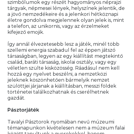
szimbólumok egy részét hagyományos néprajzi 
tárgyak, népmesei lények, helyszínek jelentik, de 
a jövő nemzedékeire és a jelenkori hétköznapi 
életre gondolva megjelennek olyan jelek is, mint 
a telefon, az unikornis, vagy az érzelmeket 
kifejező emojik.
Így annál élvezetesebb lesz a játék, minél több 
szellemi energia szabadul fel az éppen játszó 
társaságban, legyen az egy kiállítást megtekintő 
család, baráti társaság, iskolai osztály, vagy egy 
véletlen szülte kisközösség. Ráadásul nem kell 
hozzá egy nyelvet beszélni, a nemzetközi 
jeleknek köszönhetően bármelyik nemzet 
szülöttjei járjanak a kiállításban, messzi földek 
történetei találkozhatnak és cserélhetnek 
gazdát.
Pásztorjáték 
Tavalyi Pásztorok nyomában nevű múzeumi 
témanapunkon kivételesen nem a múzeum falai 
között tanultunk a gyerekekkel, hanem 