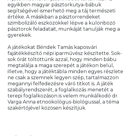
egyikben magyar pásztorkutya-bábuk 
segítségével ismerhető meg a táj természeti 
értéke. A másikban a pásztorrendeket 
szimbolizáló eszközökkel lépve a különböző 
pásztorok feladatait, munkáját tanulják meg a 
gyerekek.
A játékokat Béndek Tamás kaposvári 
fajátékkészítő népi iparművész készítette. Sok-
sok órát töltöttünk azzal, hogy minden bábu 
megtalálja a maga szerepét a játékon belül, 
illetve, hogy a játéktábla minden egyes részlete 
ne csak a szemnek legyen szép, tartalmazzon 
megannyi felfedezésre váró titkot is. A játék 
szabályrendszerét, a foglalkozás menetét a 
terepi foglalkozáson is velem munkálkodó dr. 
Varga Anna etnoökológus-biológussal, a téma 
szakértőjével közösen készítjük.