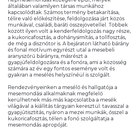
általában valamilyen társas munkához 
kapcsolódtak. Számos termény betakarítása, 
télire való előkészítése, feldolgozása járt közös 
munkával, családi, baráti összejövetellel. Többek 
között ilyen volt a kenderfeldolgozás nagy része, 
a kukoricafosztás, a dohánysimítás, a tollfosztás, 
de még a disznótor is. A bejáraton látható bárány 
és fonal motívum egyrészt utal a mesebeli 
aranyszőrű bárányra, másrészt a 
gyapjúfeldolgozásra és a fonóra, ami a közösség 
számára az év egy fontos eseménye volt és 
gyakran a mesélés helyszínéül is szolgált.
Rendezvényeinken a mesélő és hallgatója a 
mesemondási alkalmaknak megfelelő 
kerülhetnek más-más kapcsolatba a mesék 
világával a kiállitás tárgyain keresztül: tavasszal a 
gyapjútisztitás, nyáron a mezei munkák, ősszel a 
kukoricafosztás, télen a fonó szolgáltatja a 
mesemondás apropóját.