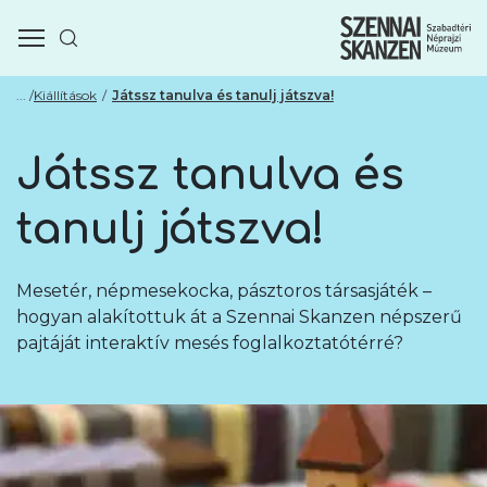
Kiállítások
Játssz tanulva és tanulj játszva!
Játssz tanulva és
tanulj játszva!
Mesetér, népmesekocka, pásztoros társasjáték –
hogyan alakítottuk át a Szennai Skanzen népszerű
pajtáját interaktív mesés foglalkoztatótérré?