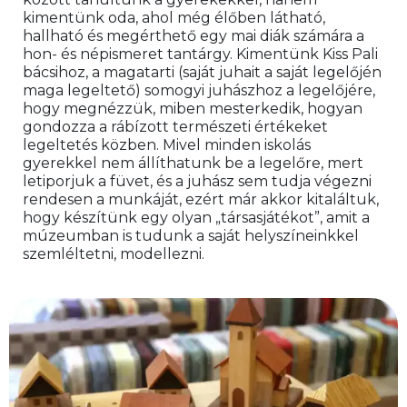
kimentünk oda, ahol még élőben látható, 
hallható és megérthető egy mai diák számára a 
hon- és népismeret tantárgy. Kimentünk Kiss Pali 
bácsihoz, a magatarti (saját juhait a saját legelőjén 
maga legeltető) somogyi juhászhoz a legelőjére, 
hogy megnézzük, miben mesterkedik, hogyan 
gondozza a rábízott természeti értékeket 
legeltetés közben. Mivel minden iskolás 
gyerekkel nem állíthatunk be a legelőre, mert 
letiporjuk a füvet, és a juhász sem tudja végezni 
rendesen a munkáját, ezért már akkor kitaláltuk, 
hogy készítünk egy olyan „társasjátékot”, amit a 
múzeumban is tudunk a saját helyszíneinkkel 
szemléltetni, modellezni.