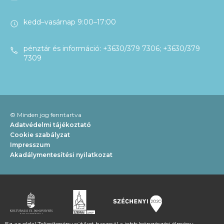
kedd–vasárnap 9:00–17:00
pénztár és információ: +3630/379 7306; +3630/379
7309
© Minden jog fenntartva
Adatvédelmi tájékoztató
Cookie szabályzat
Impresszum
Akadálymentesítési nyilatkozat
Ez az oldal Teljesítmény sütiket használ a jobb böngészési élmény