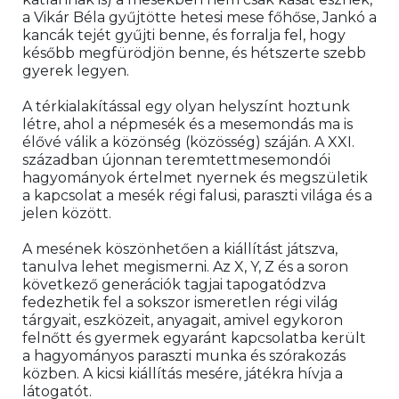
a Vikár Béla gyűjtötte hetesi mese főhőse, Jankó a 
kancák tejét gyűjti benne, és forralja fel, hogy 
később megfürödjön benne, és hétszerte szebb 
gyerek legyen.
A térkialakítással egy olyan helyszínt hoztunk 
létre, ahol a népmesék és a mesemondás ma is 
élővé válik a közönség (közösség) száján. A XXI. 
században újonnan teremtettmesemondói 
hagyományok értelmet nyernek és megszületik 
a kapcsolat a mesék régi falusi, paraszti világa és a 
jelen között.
A mesének köszönhetően a kiállítást játszva, 
tanulva lehet megismerni. Az X, Y, Z és a soron 
következő generációk tagjai tapogatódzva 
fedezhetik fel a sokszor ismeretlen régi világ 
tárgyait, eszközeit, anyagait, amivel egykoron 
felnőtt és gyermek egyaránt kapcsolatba került 
a hagyományos paraszti munka és szórakozás 
közben. A kicsi kiállítás mesére, játékra hívja a 
látogatót.