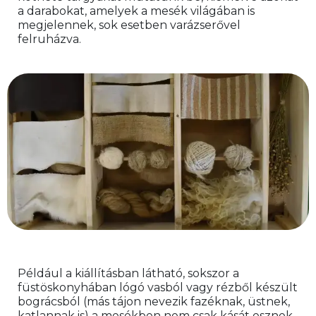
a darabokat, amelyek a mesék világában is 
megjelennek, sok esetben varázserővel 
felruházva.
Például a kiállításban látható, sokszor a 
füstöskonyhában lógó vasból vagy rézből készült 
bográcsból (más tájon nevezik fazéknak, üstnek, 
katlannak is) a mesékben nem csak kását esznek, 