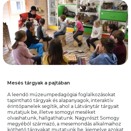
Mesés tárgyak a pajtában 
A leendő múzeumpedagógiai foglalkozásokat 
tapintható tárgyak és alapanyagok, interaktív 
érintőpanelek segítik, ahol a Látványtár tárgyait 
mutatjuk be, illetve somogyi meséket 
olvashatunk, hallgathatunk. Nagyrészt Somogy 
megyéből származó, a mesemondás alkalmaihoz 
köthető tárgyakat mutatunk be, kiemelve azokat 