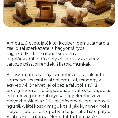
A megszületett játékkal kicsiben bemutatható a 
zselici táj szerkezete, a hagyományos 
tájgazdálkodás, különösképpen a 
legelőgazdálkodás helyszínei és az azokhoz 
tartozó pásztorrendek, állatok, munkák.
A Pásztorjáték táblája különböző fafajták adta 
természetes mintázatból épül fel, mindegyik 
egy-egy élőhelyet jelképez a falutól a sűrű 
erdőig. Ezen a táblán, szabadon változtatva, de az 
értelmező játékszabályokat figyelembe véve 
helyezhetők el az állatok, növények, építmények 
figurái. A játékosok maguk találják ki, minek hol a 
helye, a játék alatt épül ki a teljes játszható pálya. 
A játék két külön játékmódot tartalmaz. Az 